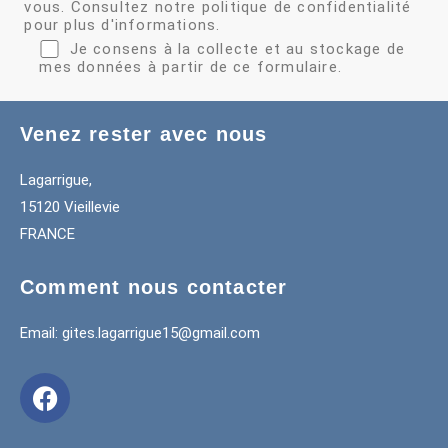
vous. Consultez notre
politique de confidentialité
pour plus d'informations.
Je consens à la collecte et au stockage de
mes données à partir de ce formulaire.
Venez rester avec nous
Lagarrigue,
15120 Vieillevie
FRANCE
Comment nous contacter
Email: gites.lagarrigue15@gmail.com
F
a
c